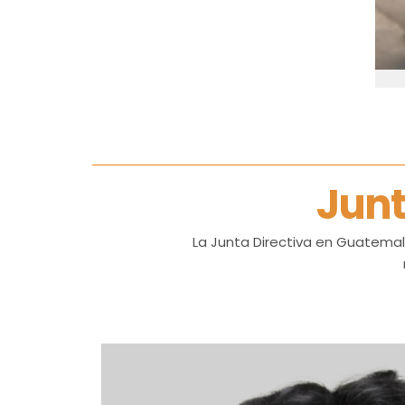
Da
Re
Junt
Da
re
La Junta Directiva en Guatemal
al
in