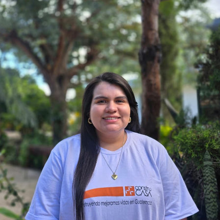
nización. Se dedica a
Operativa, optimizando los 
iseñar experiencias
de la organización. Su lab
gurando que su apoyo se
necesaria para que todo el
unidades.
los proyectos avancen con