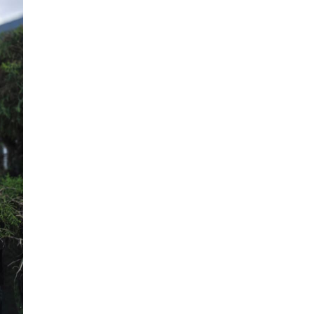
procesos internos y la logística diaria
or asegura la eficiencia administrativa
 equipo funcione en perfecta sintonía y
 éxito.