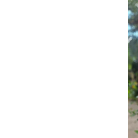
la estrategia de comunicación de la orga
potenciar nuestra presencia digital y a d
significativas para los voluntarios, ase
traduzca en un impacto real en las com