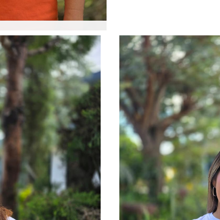
apoyando las áreas de co
asegurar una gestión tra
viviendas dignas.
llo
ica, la coordinación de
añamiento directo a las
al de los programas.