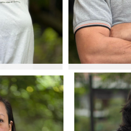
Ranferí Vásquez
Coordinador de proyectos
lidera la organización desde
Ranferi, ha sido parte de 
cial han sido clave para
planificar, supervisar e im
to en Guatemala.
su equipo de trabajadores.
oficios, incluyendo albañil
pesada.