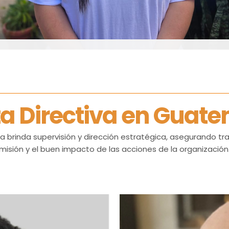
vy Martínez
laciones Publicas y Recaudación
a Directiva en Guat
vy es la encargada de la gestión de fondos y la estrategia de
laciones públicas de la organización. Se dedica a construir
a brinda supervisión y dirección estratégica, asegurando tr
ianzas sólidas con donantes y a potenciar nuestra presencia
misión y el buen impacto de las acciones de la organización
stitucional para asegurar el éxito de nuestros programas.