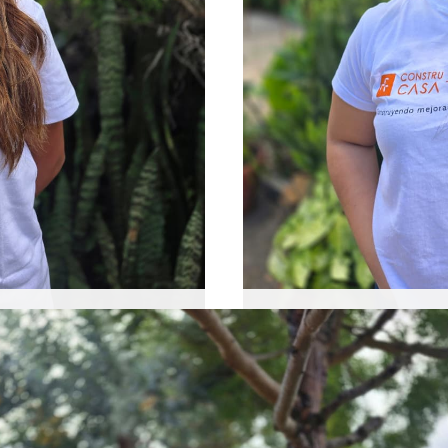
Ana Isabel Barrera
cación
Asistente Operativa
ograma de voluntariado y
Ana es la encargada de br