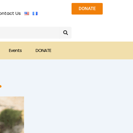
DONATE
ontact Us
Events
DONATE