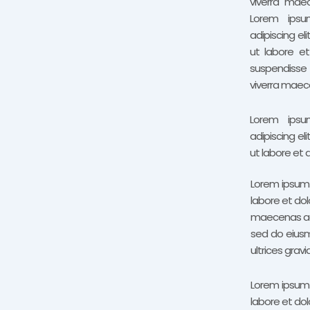
viverra maec
Lorem ipsu
adipiscing el
ut labore e
suspendisse
viverra maece
Lorem ipsu
adipiscing el
ut labore et 
Lorem ipsum 
labore et do
maecenas accu
sed do eiusm
ultrices grav
Lorem ipsum 
labore et do