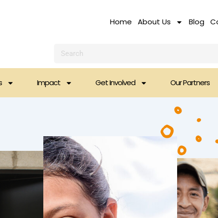
Home
About Us
Blog
C
Search
s
Impact
Get Involved
Our Partners