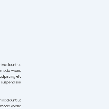
incididunt ut
mmodo viverra
ipiscing elit,
m suspendisse
incididunt ut
mmodo viverra