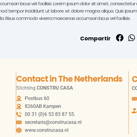
msan lacus vel facilisis. Lorem ipsum dolor sit amet, consectetur ad
od tempor incididunt ut labore et dolore magna aliqua. Quis ipsu
ida. Risus commodo viverra maecenas accumsan lacus vel facilisis.
Compartir
Contact in The Netherlands
C
Stichting
CONSTRU CASA
C
Postbus 60
8260AB Kampen
‭00 31 (0)6 53 83 87 55.
secretaris@construcasa.nl
www.construcasa.nl